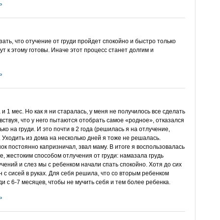
ь
зать, что отучение от груди пройдет спокойно и быстро только
ут к этому готовы. Иначе этот процесс станет долгим и
ь
и 1 мес. Но как я ни старалась, у меня не получилось все сделать
вствуя, что у него пытаются отобрать самое «родное», отказался
ько на груди. И это почти в 2 года (решилась я на отлучение,
). Уходить из дома на несколько дней я тоже не решалась.
ок постоянно капризничал, звал маму. В итоге я воспользовалась
ре, жестоким способом отлучения от груди: намазала грудь
чений и слез мы с ребенком начали спать спокойно. Хотя до сих
н с сисей в руках. Для себя решила, что со вторым ребенком
ди с 6-7 месяцев, чтобы не мучить себя и тем более ребенка.
ь