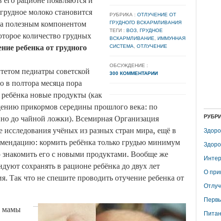
в его рационе появляются и
 грудное молоко становится
РУБРИКА :
ОТЛУЧЕНИЕ ОТ
ьма полезным компонентом
ГРУДНОГО ВСКАРМЛИВАНИЯ
ТЕГИ :
ВОЗ
,
ГРУДНОЕ
которое количество грудных
ВСКАРМЛИВАНИЕ
,
ИММУННАЯ
ение ребенка от грудного
СИСТЕМА
,
ОТЛУЧЕНИЕ
ОБСУЖДЕНИЕ :
итетом педиатры советской
300 КОММЕНТАРИИ
то в полтора месяца пора
 ребёнка новые продукты (как
едению прикормов середины прошлого века: по
нно до чайной ложки). Всемирная Организация
РУБР
 исследования учёных из разных стран мира, ещё в
Здоро
комендацию: кормить ребёнка только грудью минимум
Здоро
о знакомить его с новыми продуктами. Вообще же
Интер
дуют сохранять в рационе ребёнка до двух лет
О при
я. Так что не спешите проводить отучение ребенка от
Отлуч
Первы
й мамы
Питан