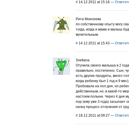
#
14.12.2011 at 15:16
—
Ответит
Рита Моисеева
по собственному опыту могу ска
тогда, когда и мама и малыш буд
мучительным.
#
14.12.2011 at 15:43
—
Ответит
Svetlana
Отучила своего малыша в 2 года 
правильно, постепенно. Сын, чу
есть другие продукты, висел тол
когда ребенку был 1 год и 9 мес
Пробовала на пол дня, но ребен
действенным, но, в какой-то ме
настоем полыни. Через 4 дня му
пор (ему уже 3 года) засыпает о
начну процесс отлучения от гру
#
18.12.2011 at 09:27
—
Ответит