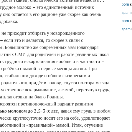
роста тканей, биологически активные вещества …
porn
к
 грудное молоко – это единственный источник
spam
 оно остаётся в его рационе уже скорее как очень
одобавка.
porn
к
spam
у не приходит отбирать у новорождённого
 если это и делается, то скорее в связи с
ы. Большинство же современных мам (благодаря
ечатных СМИ для родителей и работе различных школ
ть грудного вскармливания вообще и в частности –
го ребёнка с мамой в первые месяцы жизни. При
в, стабильном доходе и общем физическом и
 родительниц придёт в голову, спустя полтора месяца
усственное вскармливание, а самой, перетянув грудь,
ать заготовки на благо Родины.
 вероятен противоположный вариант развития
ько молоком до 2,5-3-х лет
, давая ему грудь в любом
ески круглосуточно носит его на себе, удовлетворяет
 заботливой и «правильной» мамой. Итак, отучение