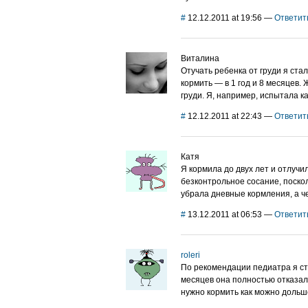
#
12.12.2011 at 19:56
—
Ответит
Виталина
Отучать ребенка от груди я ст
кормить — в 1 год и 8 месяцев.
груди. Я, например, испытала к
#
12.12.2011 at 22:43
—
Ответит
Катя
Я кормила до двух лет и отлучи
безконтрольное сосание, поскол
убрала дневные кормления, а ч
#
13.12.2011 at 06:53
—
Ответит
roleri
По рекомендации педиатра я ста
месяцев она полностью отказала
нужно кормить как можно дольше