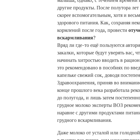
малыша, однако, с течением времени 
другие продукты. После полутора лет
скорее вспомогательным, хотя и вес
здорового питания. Как, сохраняя не
кормлений после года, провести
отуч
вскармливания
?
Вряд ли где-то ещё пользуются автор
закалки, которые будут уверять вас, ч
начинать хитростью вводить в рацион
это рекомендовано в пособиях по вв
капельке свежий сок, доводя постепе
Здравоохранения, приняв во внимание
конце прошлого века разработала ре
до полугода, и лишь затем постепенн
грудное молоко эксперты ВОЗ рекомен
наравне с другими продуктами питани
грудного вскармливания.
Даже молоко от усталой или голодно