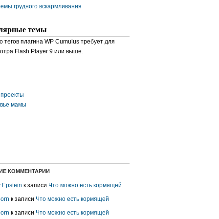
емы грудного вскармливания
лярные темы
о тегов плагина WP Cumulus требует для
отра Flash Player 9 или выше.
проекты
вье мамы
ИЕ КОММЕНТАРИИ
y Epstein
к записи
Что можно есть кормящей
porn
к записи
Что можно есть кормящей
porn
к записи
Что можно есть кормящей