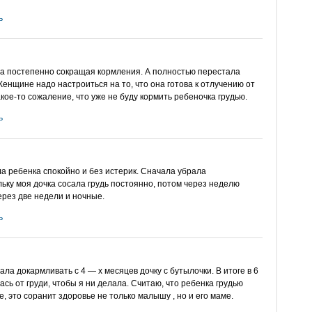
ь
ала постепенно сокращая кормления. А полностью перестала
 Женщине надо настроиться на то, что она готова к отлучению от
акое-то сожаление, что уже не буду кормить ребеночка грудью.
ь
ла ребенка спокойно и без истерик. Сначала убрала
ьку моя дочка сосала грудь постоянно, потом через неделю
ерез две недели и ночные.
ь
ла докармливать с 4 — х месяцев дочку с бутылочки. В итоге в 6
сь от груди, чтобы я ни делала. Считаю, что ребенка грудью
, это соранит здоровье не только малышу , но и его маме.