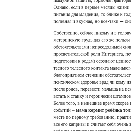
иммунной защиты, гормоны, факторы 
Однако, если в первые месяцы жизни
питания для младенца, то ближе к году
полезная и вкусная, но всё-таки — би
Собственно, сейчас никому и в голов
материнскую грудь для его же пользы –
обстоятельствами непреодолимой сил
просветительской роли Интернета, п
подготовки к родам) осознают ценнос
тесного телесного контакта маленько
благоприятном стечении обстоятельст
психическом здоровье вряд ли кому из
после родов, перевести малыша на иск
встать к станку и героически штампов
Более того, в нынешнее время скорее
событий –
мама кормит ребёнка тол
месте по первому требованию, практич
все его капризы и считает себя очень