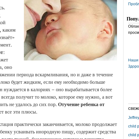
Пробл
сь.
д
Попу
кой
Облак
о, каким
просм
ознаёт»
омент.
ют
:
ожет
Наши 
а, оно
Здоро
тяжении периода вскармливания, но и даже в течение
молоко будет жидким, если ему необходимо больше
он нуждается в калориях – оно вырабатывается более
егда получит то молоко, которое ему нужно, а вот
ить не удалось до сих пор.
Отучение ребенка от
СВЕЖ
ет все эти плюсы.
Jeffre
актация практически заканчивается, молоко продолжает
child 
бенку усваивать инородную пищу, содержит средства
child 