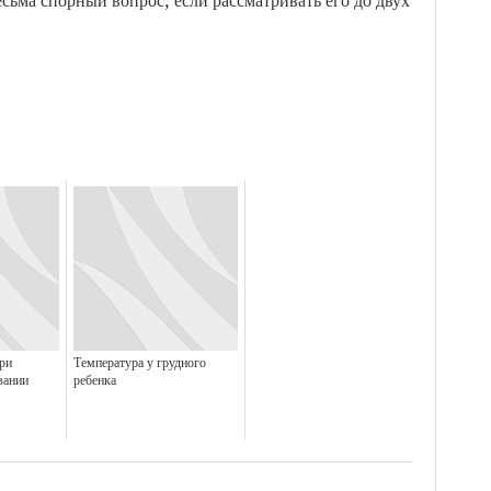
сьма спорный вопрос, если рассматривать его до двух
ри
Температура у грудного
вании
ребенка