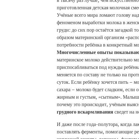
в тысячу раз лучше, чем искусственно
приготовленная детская молочная сме
Учёные всего мира ломают голову на
феноменом выработки молока в женс
груди: до сих пор остаётся загадкой т
образом материнский организм «расп
потребности ребёнка в конкретный м
Многочисленные опыты показыва
материнское молоко действительно м
приспосабливаться под нужды ребёнк
меняется по составу не только на про
суток. Если ребёнку хочется пить – 
сахара – молоко будет сладким, если 
жирным и густым, «сытным». Малыш вс
почему это происходит, учёным выясн
грудного вскармливания
сведет на н
И даже после года-полутора, когда л
поставлять ферменты, помогающие ре