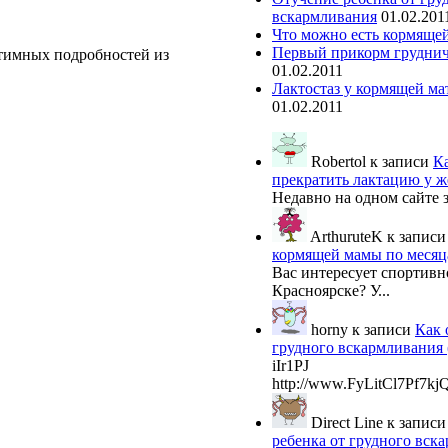
вскармливания
01.02.201
Что можно есть кормяще
Первый прикорм грудни
нтимных подробностей из
01.02.2011
Лактостаз у кормящей ма
01.02.2011
Robertol
к записи
К
прекратить лактацию у 
Недавно на одном сайте з
ArthuruteK
к запис
кормящей мамы по месяца
Вас интересует спортивн
Красноярске? У...
horny
к записи
Как 
грудного вскармливания 
iIr1PJ
http://www.FyLitCl7Pf7
Direct Line
к запис
ребенка от грудного вск