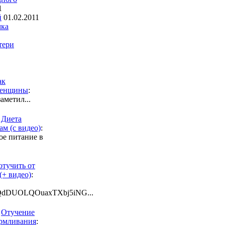
1
й
01.02.2011
чка
тери
ак
женщины
:
аметил...
и
Диета
м (с видео)
:
ое питание в
отучить от
(+ видео)
:
kjQdDUOLQOuaxTXbj5iNG...
и
Отучение
армливания
: