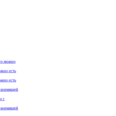
то можно
ожно есть
ожно есть
 кормящей
и с
 кормящей