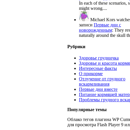
In each of these scenarios,
might wrong....
Michael Kors watches
записи
Первые дни с
новорожденным
:
They res
naturally around the skull tha
Рубрики
Здоровье грудничка
Здоровье и красота корм
Интересные факты
О прикорме
Отлучение от грудного
вскармливания
Первые дни вместе
Питание кормящей матер
Проблемы грудного вска
Популярные темы
Облако тегов плагина WP Cumu
для просмотра Flash Player 9 и