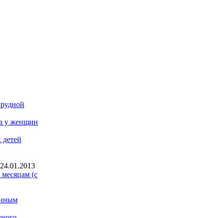
replika klockor
Repliche Orologi Di Lusso
replica
uhren
replicas relojes
replique montre
грудной
а у женщин
 детей
24.01.2013
 месяцам (с
енным
дного