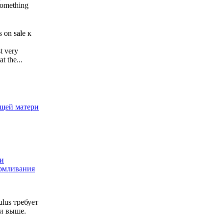
 something
 on sale
к
t very
t the...
ящей матери
и
рмливания
lus требует
ли выше.