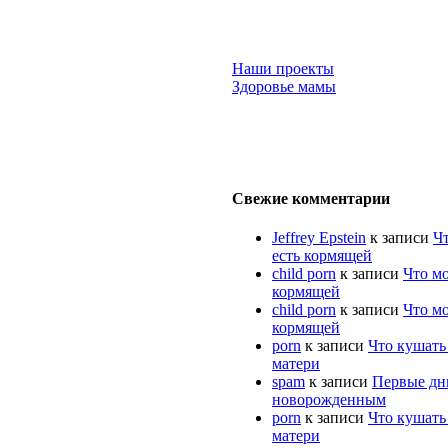
Наши проекты
Здоровье мамы
Свежие комментарии
Jeffrey Epstein
к записи
Ч
есть кормящей
child porn
к записи
Что м
кормящей
child porn
к записи
Что м
кормящей
porn
к записи
Что кушать
матери
spam
к записи
Первые дн
новорожденным
porn
к записи
Что кушать
матери