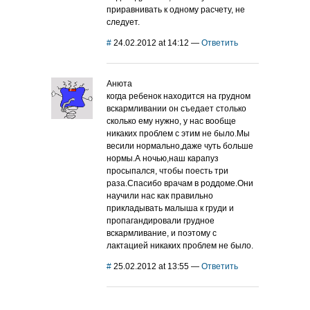
приравнивать к одному расчету, не
следует.
#
24.02.2012 at 14:12
—
Ответить
Анюта
когда ребенок находится на грудном
вскармливании он съедает столько
сколько ему нужно, у нас вообще
никаких проблем с этим не было.Мы
весили нормально,даже чуть больше
нормы.А ночью,наш карапуз
просыпался, чтобы поесть три
раза.Спасибо врачам в роддоме.Они
научили нас как правильно
прикладывать малыша к груди и
пропагандировали грудное
вскармливание, и поэтому с
лактацией никаких проблем не было.
#
25.02.2012 at 13:55
—
Ответить