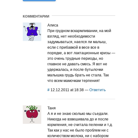
КОММЕНТАРИИ
Алиса
При грудном вскармливании, на мой
взгляд, нет необходимости
задумываться, наелся ли малыш,
если с прибавкой в весе все в
порядке, а вот лактационные кризы —
это очень трудные периоды, но
главное не давать смесь. Я вот не
удержалась, и после бутылочки
малышка грудь брать не стала. Так
что всем мамочкам терпения!
#
12.12.2011 at 18:38
—
Ответить
Таня
А я и не знаю сколько мы съедали.
Никогда не взвешивала до и после
кормления, не считала пеленки и т.д.
Так как у нас не было проблем ни с
количеством молока, ни с набором