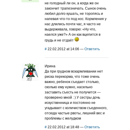
не голодный ли он, а когда же он
закончит трапезничать. Сынок очень
любил долго кушать, не торопясь и
напевая что-то под нос. Кормления у
нас длились почти час, я часто не
выдерживала, говорю: «Ну что,
наелся уже?» А он как вцепится в
грудь и не отдаёт
#
22.02.2012 at 14:06
—
Ответить
Ирина
Да при грудном вскармливании нет
риска перекорма, что тоже очень
важно, ребенок съедает столько,
сколько ему нужно, насильно
заставить съесть не получится —
проверено мной : ) У сестры дочь
искуственница и постоянно не
угадывает с количиством съеденного,
отсюда частые рвоты, лишний вес и
проблемы с желудком
#
22.02.2012 at 18:48
—
Ответить