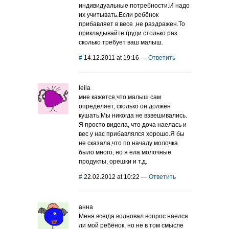
индивидуальные потребности.И надо
их учитывать.Если ребёнок
прибавляет в весе ,не раздражен.То
прикладывайте груди столько раз
сколько требует ваш малыш.
#
14.12.2011 at 19:16
—
Ответить
leila
мне кажется,что малыш сам
определяет, сколько он должен
кушать.Мы никогда не взвешивались.
Я просто видела, что доча наелась и
вес у нас прибавлялся хорошо.Я бы
не сказала,что по началу молочка
было много, но я ела молочные
продукты, орешки и т.д.
#
22.02.2012 at 10:22
—
Ответить
анна
Меня всегда волновал вопрос наелся
ли мой ребёнок, но не в том смысле