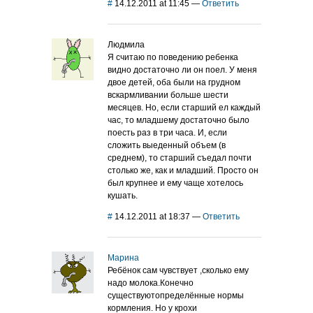
#
14.12.2011 at 11:45
—
Ответить
Людмила
Я считаю по поведению ребенка
видно достаточно ли он поел. У меня
двое детей, оба были на грудном
вскармливании больше шести
месяцев. Но, если старший ел каждый
час, то младшему достаточно было
поесть раз в три часа. И, если
сложить выеденный объем (в
среднем), то старший съедал почти
столько же, как и младший. Просто он
был крупнее и ему чаще хотелось
кушать.
#
14.12.2011 at 18:37
—
Ответить
Марина
Ребёнок сам чувствует ,сколько ему
надо молока.Конечно
существуютопределённые нормы
кормления. Но у крохи