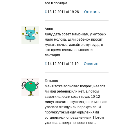
все в порядке.
#
13.12.2011 at 19:26
—
Ответить
Anna
Хочу дать совет мамочкам, у которых
мало молока. Если ребенок просит
кушать ночью, давайте ему грудь, в
это время очень повышается
лактация.
#
14.12.2011 at 11:19
—
Ответить
Татьяна
Меня тоже волновал вопрос, наелся
ли мой ребенок или нет, а потом
заметила, если сосет грудь 10-12
минут значит покушала, если меньше
утолила жажду или перекусила. И
промежуток между кормлениями
установился определенный. Потом
уже знала когда попросит есть.