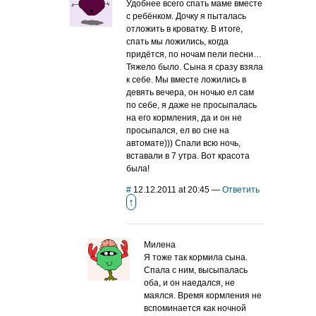
Удобнее всего спать маме вместе
с ребёнком. Дочку я пыталась
отложить в кроватку. В итоге,
спать мы ложились, когда
придётся, по ночам пели песни…
Тяжело было. Сына я сразу взяла
к себе. Мы вместе ложились в
девять вечера, он ночью ел сам
по себе, я даже не просыпалась
на его кормления, да и он не
просыпался, ел во сне на
автомате))) Спали всю ночь,
вставали в 7 утра. Вот красота
была!
#
12.12.2011 at 20:45
—
Ответить
↑
Милена
Я тоже так кормила сына.
Спала с ним, высыпалась
оба, и он наедался, не
маялся. Время кормления не
вспоминается как ночной