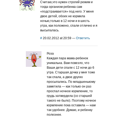
Считаю,что нужен строгий режим и
тогда организм ребенка сам
«подстраивается» под него. У меня
двое детей, обоих не кормила
ночью,только в 12 ночи и в шесть
утра, как положено, спали отлично и я
высыпалась.
#
20.02.2012 at 20:59
—
Ответить
Роза
Каждая пара мама-ребенок
уникальна. Вам повезло, что
Ваши дети спали с 12 ночи до 6
утра. Старшая дочка у мня тоже
так спала, а двое других
просыпались. По младшенькому
заметила — как только он раз
проспал ночное кормление, то
грудь затвердела (со старшей
такого не было). Поэтому ночное
кормление пока оставила — нам
так удобнее. Думаю, и ребенку
полезнее.