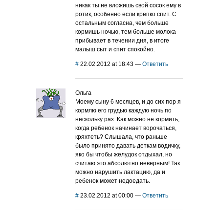
никак ты не вложишь свой сосок ему в
ротик, особенно если крепко спит. С
остальным согласна, чем больше
кормишь ночью, тем больше молока
прибывает в течении дня, в итоге
малыш сыт и спит спокойно.
#
22.02.2012 at 18:43
—
Ответить
Ольга
Моему сыну 6 месяцев, и до сих пор я
кормлю его грудью каждую ночь по
нескольку раз. Как можно не кормить,
когда ребенок начинает ворочаться,
кряхтеть? Слышала, что раньше
было принято давать деткам водичку,
яко бы чтобы желудок отдыхал, но
считаю это абсолютно неверным! Так
можно нарушить лактацию, да и
ребенок может недоедать.
#
23.02.2012 at 00:00
—
Ответить