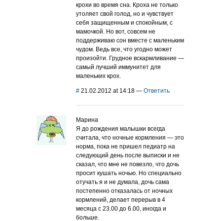
крохи во время сна. Кроха не только
утоляет свой голод, но и чувствует
себя защищенным и спокойным, с
мамочкой. Но вот, совсем не
поддерживаю сон вместе с маленьким
чудом. Ведь все, что угодно может
произойти. Грудное вскармливание —
самый лучший иммунитет для
маленьких крох.
#
21.02.2012 at 14:18
—
Ответить
Марина
Я до рождения малышки всегда
считала, что ночные кормления — это
норма, пока не пришел педиатр на
следующий день после выписки и не
сказал, что мне не повезло, что дочь
просит кушать ночью. Но специально
отучать я и не думала, дочь сама
постепенно отказалась от ночных
кормлений, делает перерыв в 4
месяца с 23.00 до 6.00, иногда и
больше.