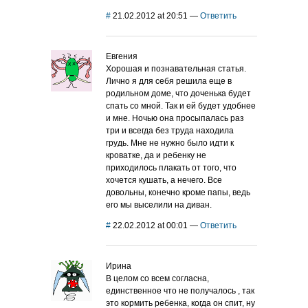
#
21.02.2012 at 20:51
—
Ответить
Евгения
Хорошая и познавательная статья.
Лично я для себя решила еще в
родильном доме, что доченька будет
спать со мной. Так и ей будет удобнее
и мне. Ночью она просыпалась раз
три и всегда без труда находила
грудь. Мне не нужно было идти к
кроватке, да и ребенку не
приходилось плакать от того, что
хочется кушать, а нечего. Все
довольны, конечно кроме папы, ведь
его мы выселили на диван.
#
22.02.2012 at 00:01
—
Ответить
Ирина
В целом со всем согласна,
единственное что не получалось , так
это кормить ребенка, когда он спит, ну