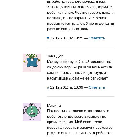
выработку грудного молока днем.
Хотите, чтобы молоко было, кормите
ребенка ночью. Честно говоря, даже и
не знаю, как не кормить? Ребенок
просыпается, плачет. У меня дочка ни
разу не спала всю ночь.
#
12.12.2011 at 18:25
—
Ответить
Таня Дюг
Моему сыночку сейчас 8 месяцев, но
он до сих пор 3-4 раза за ночь ест.Он
сам, не просынаясь, ищет грудь и
насытившись, сам же ее отпускает
#
12.12.2011 at 18:39
—
Ответить
Марина
Полностью согласна с автором, что
ребенок лучше всего засыпает во
время сосания. Мой совет если
перестал сосать и заснул с соском во
рту, это еще не значит , что ребенок