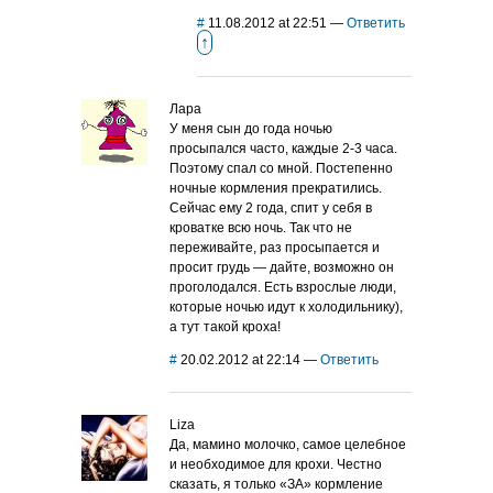
#
11.08.2012 at 22:51
—
Ответить
↑
Лара
У меня сын до года ночью
просыпался часто, каждые 2-3 часа.
Поэтому спал со мной. Постепенно
ночные кормления прекратились.
Сейчас ему 2 года, спит у себя в
кроватке всю ночь. Так что не
переживайте, раз просыпается и
просит грудь — дайте, возможно он
проголодался. Есть взрослые люди,
которые ночью идут к холодильнику),
а тут такой кроха!
#
20.02.2012 at 22:14
—
Ответить
Liza
Да, мамино молочко, самое целебное
и необходимое для крохи. Честно
сказать, я только «ЗА» кормление