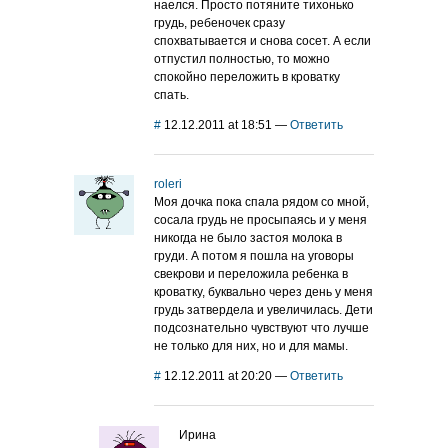
наелся. Просто потяните тихонько
грудь, ребеночек сразу
спохватывается и снова сосет. А если
отпустил полностью, то можно
спокойно переложить в кроватку
спать.
#
12.12.2011 at 18:51
—
Ответить
roleri
Моя дочка пока спала рядом со мной,
сосала грудь не просыпаясь и у меня
никогда не было застоя молока в
груди. А потом я пошла на уговоры
свекрови и переложила ребенка в
кроватку, буквально через день у меня
грудь затвердела и увеличилась. Дети
подсознательно чувствуют что лучше
не только для них, но и для мамы.
#
12.12.2011 at 20:20
—
Ответить
Ирина