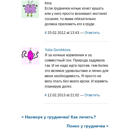
Irina
Если грудничок ночью хочет кушать
или у него просто возникает инстинкт
сосания, то мама обязательно
должна приложить его к груди.
#
25.02.2012 at 13:43
—
Ответить
Yulia Gorshkova
Я за ночные кормления и за
совместный сон. Природа задумала
так. И не надо идти против. тем более
это великое удовольствие и лично для
меня необходимость. Я просто не
могу спать без моего крохи. И кормить
планирую долго.
#
12.02.2013 at 21:02
—
Ответить
«
Насморк у грудничка! Как лечить?
Понос у грудничка
»