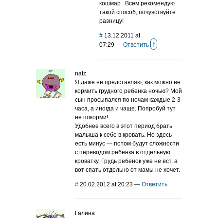
кошмар . Всем рекомендую
такой способ, почувствуйте
разницу!
#
13.12.2011 at
↑
07:29
—
Ответить
natz
Я даже не представляю, как можно не
кормить грудного ребенка ночью? Мой
сын просыпался по ночам каждые 2-3
часа, а иногда и чаще. Попробуй тут
не покорми!
Удобнее всего в этот период брать
малыша к себе в кровать. Но здесь
есть минус — потом будут сложности
с переводом ребенка в отдельную
кроватку. Грудь ребенок уже не ест, а
вот спать отдельно от мамы не хочет.
#
20.02.2012 at 20:23
—
Ответить
Галина