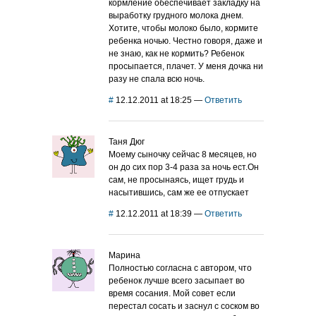
кормление обеспечивает закладку на
выработку грудного молока днем.
Хотите, чтобы молоко было, кормите
ребенка ночью. Честно говоря, даже и
не знаю, как не кормить? Ребенок
просыпается, плачет. У меня дочка ни
разу не спала всю ночь.
#
12.12.2011 at 18:25
—
Ответить
Таня Дюг
Моему сыночку сейчас 8 месяцев, но
он до сих пор 3-4 раза за ночь ест.Он
сам, не просынаясь, ищет грудь и
насытившись, сам же ее отпускает
#
12.12.2011 at 18:39
—
Ответить
Марина
Полностью согласна с автором, что
ребенок лучше всего засыпает во
время сосания. Мой совет если
перестал сосать и заснул с соском во