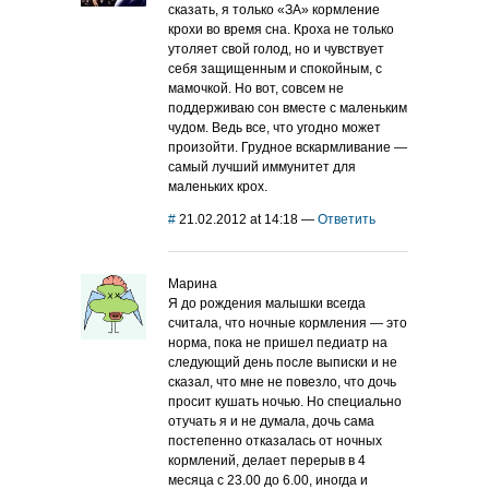
сказать, я только «ЗА» кормление
крохи во время сна. Кроха не только
утоляет свой голод, но и чувствует
себя защищенным и спокойным, с
мамочкой. Но вот, совсем не
поддерживаю сон вместе с маленьким
чудом. Ведь все, что угодно может
произойти. Грудное вскармливание —
самый лучший иммунитет для
маленьких крох.
#
21.02.2012 at 14:18
—
Ответить
Марина
Я до рождения малышки всегда
считала, что ночные кормления — это
норма, пока не пришел педиатр на
следующий день после выписки и не
сказал, что мне не повезло, что дочь
просит кушать ночью. Но специально
отучать я и не думала, дочь сама
постепенно отказалась от ночных
кормлений, делает перерыв в 4
месяца с 23.00 до 6.00, иногда и