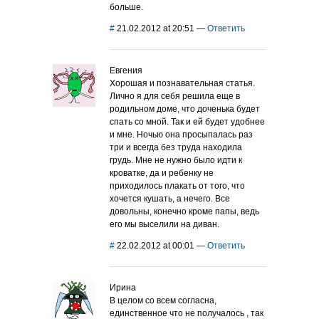
больше.
#
21.02.2012 at 20:51
—
Ответить
Евгения
Хорошая и познавательная статья.
Лично я для себя решила еще в
родильном доме, что доченька будет
спать со мной. Так и ей будет удобнее
и мне. Ночью она просыпалась раз
три и всегда без труда находила
грудь. Мне не нужно было идти к
кроватке, да и ребенку не
приходилось плакать от того, что
хочется кушать, а нечего. Все
довольны, конечно кроме папы, ведь
его мы выселили на диван.
#
22.02.2012 at 00:01
—
Ответить
Ирина
В целом со всем согласна,
единственное что не получалось , так