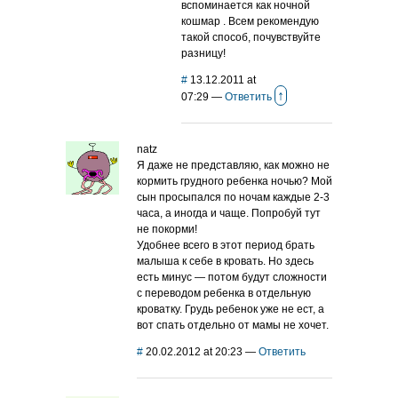
вспоминается как ночной
кошмар . Всем рекомендую
такой способ, почувствуйте
разницу!
#
13.12.2011 at
↑
07:29
—
Ответить
natz
Я даже не представляю, как можно не
кормить грудного ребенка ночью? Мой
сын просыпался по ночам каждые 2-3
часа, а иногда и чаще. Попробуй тут
не покорми!
Удобнее всего в этот период брать
малыша к себе в кровать. Но здесь
есть минус — потом будут сложности
с переводом ребенка в отдельную
кроватку. Грудь ребенок уже не ест, а
вот спать отдельно от мамы не хочет.
#
20.02.2012 at 20:23
—
Ответить