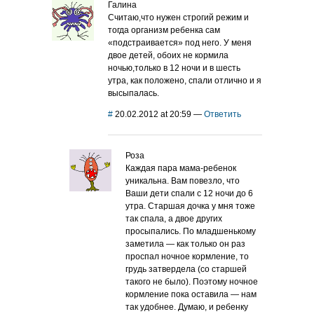
Галина
Считаю,что нужен строгий режим и
тогда организм ребенка сам
«подстраивается» под него. У меня
двое детей, обоих не кормила
ночью,только в 12 ночи и в шесть
утра, как положено, спали отлично и я
высыпалась.
#
20.02.2012 at 20:59
—
Ответить
Роза
Каждая пара мама-ребенок
уникальна. Вам повезло, что
Ваши дети спали с 12 ночи до 6
утра. Старшая дочка у мня тоже
так спала, а двое других
просыпались. По младшенькому
заметила — как только он раз
проспал ночное кормление, то
грудь затвердела (со старшей
такого не было). Поэтому ночное
кормление пока оставила — нам
так удобнее. Думаю, и ребенку