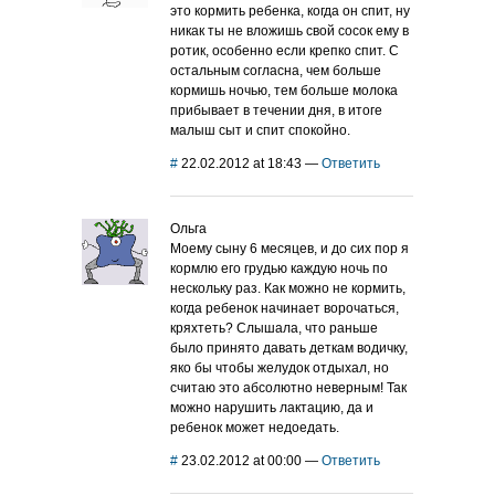
это кормить ребенка, когда он спит, ну
никак ты не вложишь свой сосок ему в
ротик, особенно если крепко спит. С
остальным согласна, чем больше
кормишь ночью, тем больше молока
прибывает в течении дня, в итоге
малыш сыт и спит спокойно.
#
22.02.2012 at 18:43
—
Ответить
Ольга
Моему сыну 6 месяцев, и до сих пор я
кормлю его грудью каждую ночь по
нескольку раз. Как можно не кормить,
когда ребенок начинает ворочаться,
кряхтеть? Слышала, что раньше
было принято давать деткам водичку,
яко бы чтобы желудок отдыхал, но
считаю это абсолютно неверным! Так
можно нарушить лактацию, да и
ребенок может недоедать.
#
23.02.2012 at 00:00
—
Ответить