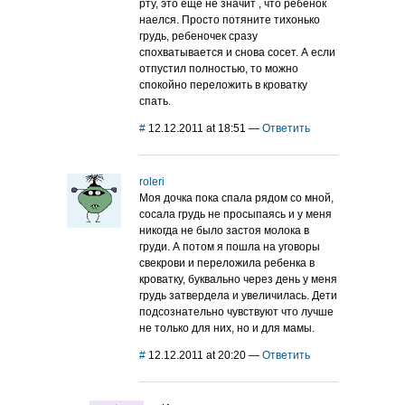
рту, это еще не значит , что ребенок
наелся. Просто потяните тихонько
грудь, ребеночек сразу
спохватывается и снова сосет. А если
отпустил полностью, то можно
спокойно переложить в кроватку
спать.
#
12.12.2011 at 18:51
—
Ответить
roleri
Моя дочка пока спала рядом со мной,
сосала грудь не просыпаясь и у меня
никогда не было застоя молока в
груди. А потом я пошла на уговоры
свекрови и переложила ребенка в
кроватку, буквально через день у меня
грудь затвердела и увеличилась. Дети
подсознательно чувствуют что лучше
не только для них, но и для мамы.
#
12.12.2011 at 20:20
—
Ответить