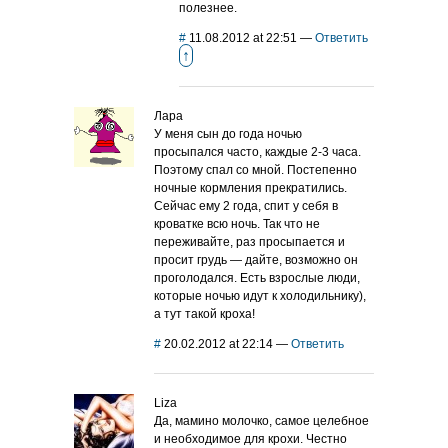
полезнее.
#
11.08.2012 at 22:51
—
Ответить
↑
Лара
У меня сын до года ночью
просыпался часто, каждые 2-3 часа.
Поэтому спал со мной. Постепенно
ночные кормления прекратились.
Сейчас ему 2 года, спит у себя в
кроватке всю ночь. Так что не
переживайте, раз просыпается и
просит грудь — дайте, возможно он
проголодался. Есть взрослые люди,
которые ночью идут к холодильнику),
а тут такой кроха!
#
20.02.2012 at 22:14
—
Ответить
Liza
Да, мамино молочко, самое целебное
и необходимое для крохи. Честно