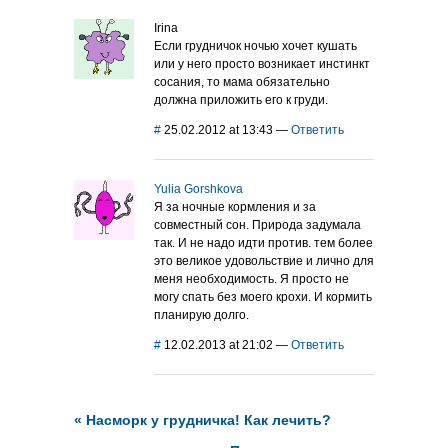
Irina
Если грудничок ночью хочет кушать
или у него просто возникает инстинкт
сосания, то мама обязательно
должна приложить его к груди.
#
25.02.2012 at 13:43
—
Ответить
Yulia Gorshkova
Я за ночные кормления и за
совместный сон. Природа задумала
так. И не надо идти против. тем более
это великое удовольствие и лично для
меня необходимость. Я просто не
могу спать без моего крохи. И кормить
планирую долго.
#
12.02.2013 at 21:02
—
Ответить
«
Насморк у грудничка! Как лечить?