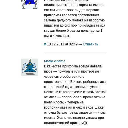
педиатрического прикорма (а именно
его мы использовали для первого
прикорма) является постепенная
замена грудного молока на взрослую
пищу, мы до сих пор прикладываемся
к груди более 5 раз за день (дочке 1
год и 4 месяца).
#
13.12.2011 at 02:49
—
Ответить
Мама Алекса
В качестве прикорма всегда давала
пюре — покупные или протертые
через сито собственного
приготовления. В итоге ребенок в два
с половиной года толком не умеет
жевать и категорически отказывается
от мяса — попробовал, прожевать не
получилось, и теперь не
воспринимает ни в каком виде. Даже
от супа бывает отказывается — «там
мяско». Жаль что поздно узнала про
педагогический прикорм(((