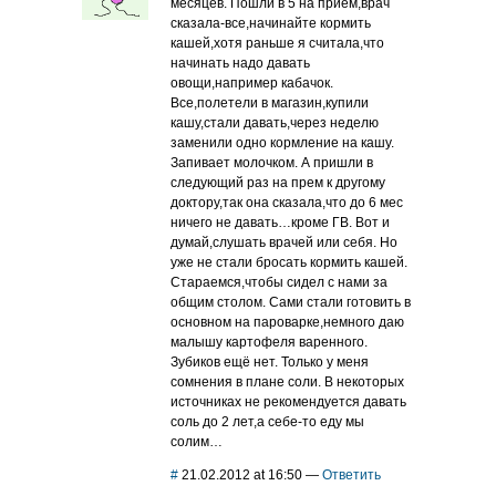
месяцев. Пошли в 5 на прием,врач
сказала-все,начинайте кормить
кашей,хотя раньше я считала,что
начинать надо давать
овощи,например кабачок.
Все,полетели в магазин,купили
кашу,стали давать,через неделю
заменили одно кормление на кашу.
Запивает молочком. А пришли в
следующий раз на прем к другому
доктору,так она сказала,что до 6 мес
ничего не давать…кроме ГВ. Вот и
думай,слушать врачей или себя. Но
уже не стали бросать кормить кашей.
Стараемся,чтобы сидел с нами за
общим столом. Сами стали готовить в
основном на пароварке,немного даю
малышу картофеля варенного.
Зубиков ещё нет. Только у меня
сомнения в плане соли. В некоторых
источниках не рекомендуется давать
соль до 2 лет,а себе-то еду мы
солим…
#
21.02.2012 at 16:50
—
Ответить