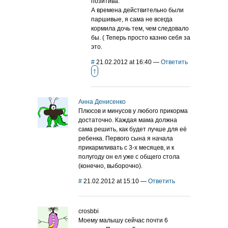
позитива.
А времена действительно были
паршивые, я сама не всегда
кормила дочь тем, чем следовало
бы. ( Теперь просто казню себя за
это.
#
21.02.2012 at 16:40
—
Ответить
↑
Анна Денисенко
Плюсов и минусов у любого прикорма
достаточно. Каждая мама должна
сама решить, как будет лучше для её
ребенка. Первого сына я начала
прикармливать с 3-х месяцев, и к
полугоду он ел уже с общего стола
(конечно, выборочно).
#
21.02.2012 at 15:10
—
Ответить
crosbbi
Моему малышу сейчас почти 6