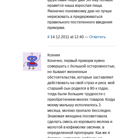
фруктовые пюре даю ,но ему больше
нравится наша взрослая пища.
Яконечно понемножку даю но лучше
нерисковать а придерживаться
правильного постепенного введения
прикорма.
#
14.12.2011 at 12:40
—
Ответить
Ксения
Конечно, первый прикорм нужно
совершать с большой осторожностью,
но бывают жизненные
обстоятельства, которые заставляют
действовать на свой страх и риск. мой
старший сын родился в 90-х годах,
тогда были большие трудности с
приобретением многих товаров. Когда
моему малышу исполнилось 3
месяца, молоко пропало бесследно.
Знакомая женщина посоветовала
сделать смесь из коровьего молока и
молотой в кофемолке овсянки, в
определенной пропорции. Как же я