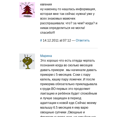
евгения
ну наконец-то нашлась информация,
которая мне так сейчас нужна! уже у
всех знакомых мамочек
расспрашивала: что? за чем? когда? и
никак определиться не могла!
спасибо!!!
#
14.12.2011 at 07:12
—
Ответить
Марина
Это хорошо что есть откуда черпать
познания когда во сколько месецев
давать прикорм . мы начинали давать
прикорм с 5-месяцев. Соки с пару
капель, кашку пару ложечек .И после
прикорма обязательно прикладывала
к груди.ВО первых это продолжит
лактацию и ребёнок будет спокойным
и лучше защищен в период
адаптации к новой еде.Сейчас моему
малышу 6.5 месяцев я ему варю
овощные супчики ,Овощные и