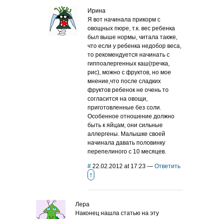
Ирина
Я вот начинала прикорм с
овощных пюре, т.к. вес ребенка
был выше нормы, читала также,
что если у ребенка недобор веса,
то рекомендуется начинать с
гиппоалергенных каш(гречка,
рис), можно с фруктов, но мое
мнение,что после сладких
фруктов ребенок не очень то
согласится на овощи,
приготовленные без соли.
Особенное отношение должно
быть к яйцам, они сильные
аллергены. Малышке своей
начинала давать половинку
перепелиного с 10 месяцев.
#
22.02.2012 at 17:23
—
Ответить
↑
Лера
Наконец нашла статью на эту