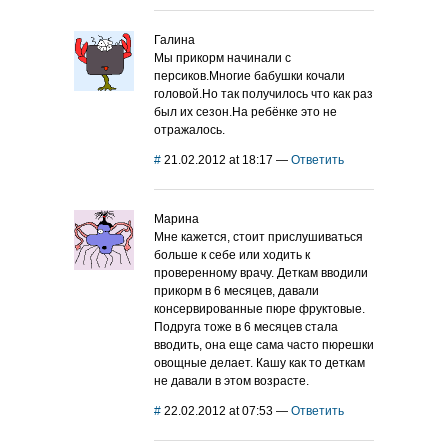
Галина
Мы прикорм начинали с
персиков.Многие бабушки кочали
головой.Но так получилось что как раз
был их сезон.На ребёнке это не
отражалось.
#
21.02.2012 at 18:17
—
Ответить
Марина
Мне кажется, стоит прислушиваться
больше к себе или ходить к
проверенному врачу. Деткам вводили
прикорм в 6 месяцев, давали
консервированные пюре фруктовые.
Подруга тоже в 6 месяцев стала
вводить, она еще сама часто пюрешки
овощные делает. Кашу как то деткам
не давали в этом возрасте.
#
22.02.2012 at 07:53
—
Ответить