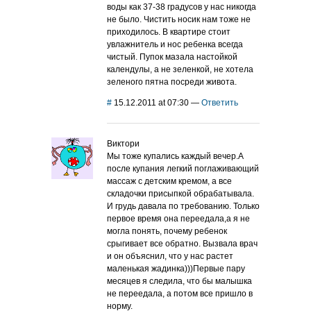
воды как 37-38 градусов у нас никогда
не было. Чистить носик нам тоже не
приходилось. В квартире стоит
увлажнитель и нос ребенка всегда
чистый. Пупок мазала настойкой
календулы, а не зеленкой, не хотела
зеленого пятна посреди живота.
#
15.12.2011 at 07:30
—
Ответить
Виктори
Мы тоже купались каждый вечер.А
после купания легкий поглаживающий
массаж с детским кремом, а все
складочки присыпкой обрабатывала.
И грудь давала по требованию. Только
первое время она переедала,а я не
могла понять, почему ребенок
срыгивает все обратно. Вызвала врач
и он объяснил, что у нас растет
маленькая жадинка)))Первые пару
месяцев я следила, что бы малышка
не переедала, а потом все пришло в
норму.