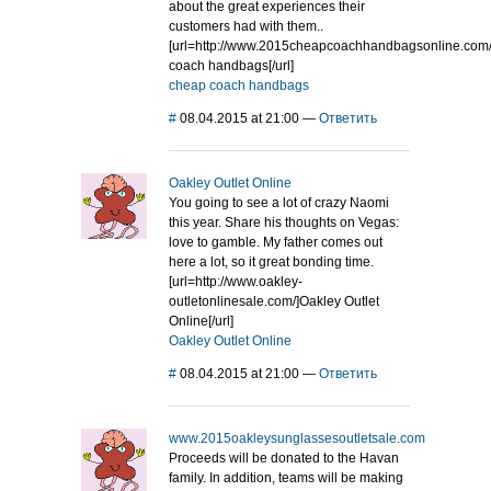
about the great experiences their
customers had with them..
[url=http://www.2015cheapcoachhandbagsonline.com
coach handbags[/url]
cheap coach handbags
#
08.04.2015 at 21:00
—
Ответить
Oakley Outlet Online
You going to see a lot of crazy Naomi
this year. Share his thoughts on Vegas:
love to gamble. My father comes out
here a lot, so it great bonding time.
[url=http://www.oakley-
outletonlinesale.com/]Oakley Outlet
Online[/url]
Oakley Outlet Online
#
08.04.2015 at 21:00
—
Ответить
www.2015oakleysunglassesoutletsale.com
Proceeds will be donated to the Havan
family. In addition, teams will be making