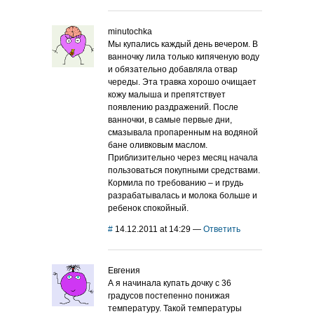
minutochka
Мы купались каждый день вечером. В
ванночку лила только кипяченую воду
и обязательно добавляла отвар
череды. Эта травка хорошо очищает
кожу малыша и препятствует
появлению раздражений. После
ванночки, в самые первые дни,
смазывала пропаренным на водяной
бане оливковым маслом.
Приблизительно через месяц начала
пользоваться покупными средствами.
Кормила по требованию – и грудь
разрабатывалась и молока больше и
ребенок спокойный.
#
14.12.2011 at 14:29
—
Ответить
Евгения
А я начинала купать дочку с 36
градусов постепенно понижая
температуру. Такой температуры