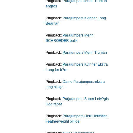
Pingback:
Parajumpers Menn Truman
engros
Pingback:
Parajumpers Kvinner Long
Bear tan
Pingback:
Parajumpers Menn
SCHROEDER butik
Pingback:
Parajumpers Menn Truman
Pingback:
Parajumpers Kvinner Ekstra
Lang for b?rn
Pingback:
Dame Parajumpers ekstra
lang billige
Pingback:
Parjaumpers Super Letv?gts
Ugo rabat
Pingback:
Parajumpers Herr Hermann
Featherweight billige