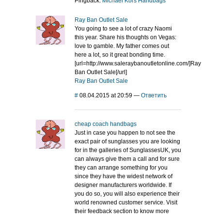
Pingback:
Michael Kors Handbags
Ray Ban Outlet Sale
You going to see a lot of crazy Naomi
this year. Share his thoughts on Vegas:
love to gamble. My father comes out
here a lot, so it great bonding time.
[url=http://www.saleraybanoutletonline.com/]Ray
Ban Outlet Sale[/url]
Ray Ban Outlet Sale
#
08.04.2015 at 20:59
—
Ответить
cheap coach handbags
Just in case you happen to not see the
exact pair of sunglasses you are looking
for in the galleries of SunglassesUK, you
can always give them a call and for sure
they can arrange something for you
since they have the widest network of
designer manufacturers worldwide. If
you do so, you will also experience their
world renowned customer service. Visit
their feedback section to know more