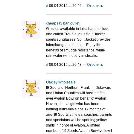
#
09.04.2015 at 20:42
—
Ответить
cheap ray ban outlet
Glasses available in this shape include
one called Trouble, plus Split Jacket
sports sunglasses. Split Jacket provides
interchangeable lenses. Enjoy the
benefits of smudge resistance, while
rain water will not dry in streaks.
#
09.04.2015 at 20:43
—
Ответить
Oakley Wholesale
I9 Sports of Northern Franklin, Delaware
and Union Counties will host the first
ever Avalon Bowl on behalf of Avalon
Havan, a local girl who has been
battling leukemia since 17 months of
age. I9 Sports athletes, coaches, parents
and spectators will be sporting yellow
shirts in honor of Avalon. A limited
number of i9 Sports Avalon Bowl yellow t