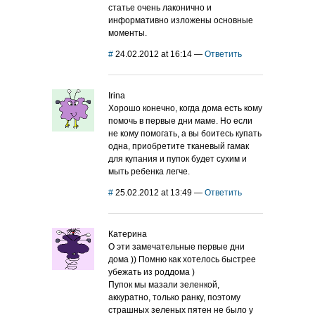
статье очень лаконично и
информативно изложены основные
моменты.
#
24.02.2012 at 16:14
—
Ответить
Irina
Хорошо конечно, когда дома есть кому
помочь в первые дни маме. Но если
не кому помогать, а вы боитесь купать
одна, приобретите тканевый гамак
для купания и пупок будет сухим и
мыть ребенка легче.
#
25.02.2012 at 13:49
—
Ответить
Катерина
О эти замечательные первые дни
дома )) Помню как хотелось быстрее
убежать из роддома )
Пупок мы мазали зеленкой,
аккуратно, только ранку, поэтому
страшных зеленых пятен не было у