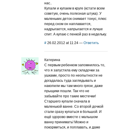
нас..
Купали и купаем в круге (кстати всем
советую, очень полезная штука). У
маленьких деток снимает тонус, плюс
перед сном он наплавается,
надрыгается, напрыгается и лучше
спит. А купаю с пенкой раз в недельку.
#
26.02.2012 at 11:24
—
Ответить
Катерина
С первым ребенком запомнилось то,
что я запустила ему складочки за
ушками, просто по неопытности не
догадалась туда заглядывать и
накопили мы там много грязи, даже
прыщики пошли. Так что не
забывайте про такие местечки!
Старшего купали сначала в
маленькой ванне. Со второй дочкой
стали сразу купаться в большой. И
ещё здорово вместе с малышом
ванну принимать! Можно и
покормиться, и поплавать, и даже