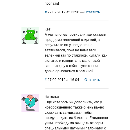
поспать!
#
27.02.2012 at 12:56
—
Ответить
Кет
А мы пупочек протирали, как сказали
в роддоме кипяченой водичкой, в
результате он у нас долго не
затягивался, пока не намазали
зеленкой как по старинке. Купали, как
в статье и говорится в маленькой
ванночке, ну а сейчас уже конечно
давно брызгаемся в большой.
#
27.02.2012 at 16:04
—
Ответить
Наталья
Ещё хотелось бы дополнить, что у
новорождённого также очень важно
ухаживать за ушками, чтобы
предупредить их болезни. Ежедневно
ушки необходимо очищать от серы
специальными ватными палочками с