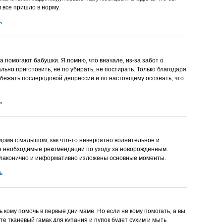
 все пришло в норму.
ь
а помогают бабушки. Я помню, что вначале, из-за забот о
ально приготовить, не по убирать, не постирать. Только благодаря
бежать послеродовой депрессии и по настоящему осознать, что
ь
ома с малышом, как что-то невероятно волнительное и
се необходимые рекомендации по уходу за новорожденным.
ь лаконично и информативно изложены основные моменты.
ь
ь кому помочь в первые дни маме. Но если не кому помогать, а вы
те тканевый гамак для купания и пупок будет сухим и мыть