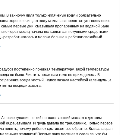
ом. В ванночку лила только кипяченую воду и обязательно
травка хорошо очищает кожу малыша и препятствует появлению
в самые первые дни, смазывала пропаренным на водяной бане
ьно через месяц начала пользоваться покупными средствами.
дь разрабатывалась и молока больше и ребенок спокойный.
ь
 градусов постепенно понижая температуру. Такой температуры
икогда не было. Чистить носик нам тоже не приходилось. В
ос ребенка всегда чистый. Пупок мазала настойкой календулы, а
о пятна посреди живота.
ь
.А после купания легкий поглаживающий массаж с детским
кой обрабатывала. И грудь давала по требованию. Только первое
ла понять, почему ребенок срыгивает все обратно. Вызвала врач
т маленькая жадинка)))Первые пару месяцев я следила, что бы