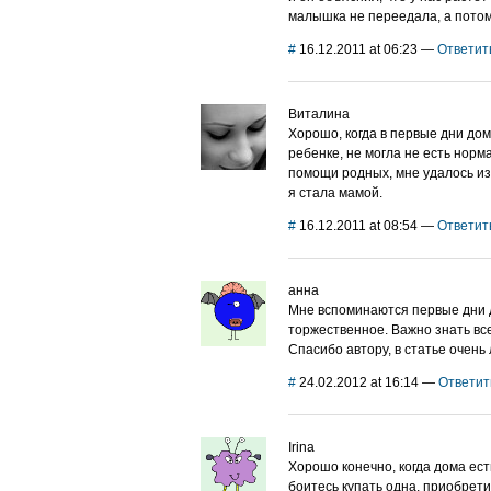
малышка не переедала, а потом
#
16.12.2011 at 06:23
—
Ответит
Виталина
Хорошо, когда в первые дни дом
ребенке, не могла не есть норм
помощи родных, мне удалось из
я стала мамой.
#
16.12.2011 at 08:54
—
Ответит
анна
Мне вспоминаются первые дни д
торжественное. Важно знать в
Спасибо автору, в статье очен
#
24.02.2012 at 16:14
—
Ответит
Irina
Хорошо конечно, когда дома ест
боитесь купать одна, приобрети