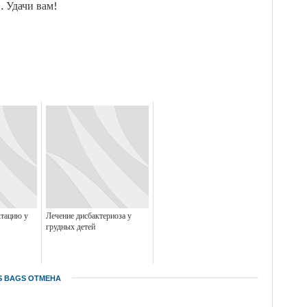
. Удачи вам!
ктацию у
Лечение дисбактериоза у
грудных детей
S BAGS
ОТМЕНА