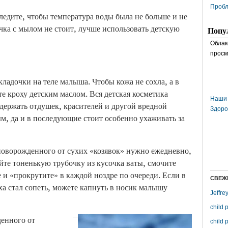
Пробл
ледите, чтобы температура воды была не больше и не
ка с мылом не стоит, лучше использовать детскую
Попу
Облак
просм
ладочки на теле малыша. Чтобы кожа не сохла, а в
е кроху детским маслом. Вся детская косметика
Наши 
держать отдушек, красителей и другой вредной
Здоро
, да и в последующие стоит особенно ухаживать за
новорожденного от сухих «козявок» нужно ежедневно,
айте тоненькую трубочку из кусочка ваты, смочите
 и «прокрутите» в каждой ноздре по очереди. Если в
СВЕЖ
ха стал сопеть, можете капнуть в носик малышу
Jeffre
child 
денного от
child 