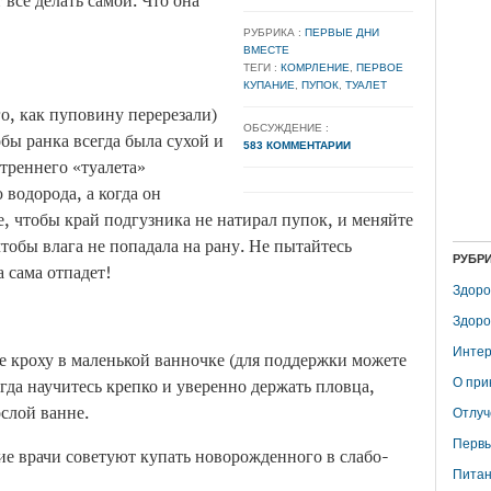
 все делать самой. Что она
РУБРИКА :
ПЕРВЫЕ ДНИ
ВМЕСТЕ
ТЕГИ :
КОМРЛЕНИЕ
,
ПЕРВОЕ
КУПАНИЕ
,
ПУПОК
,
ТУАЛЕТ
о, как пуповину перерезали)
ОБСУЖДЕНИЕ :
бы ранка всегда была сухой и
583 КОММЕНТАРИИ
утреннего «туалета»
водорода, а когда он
е, чтобы край подгузника не натирал пупок, и меняйте
тобы влага не попадала на рану. Не пытайтесь
РУБР
а сама отпадет!
Здоро
Здоро
Интер
 кроху в маленькой ванночке (для поддержки можете
гда научитесь крепко и уверенно держать пловца,
О при
ослой ванне.
Отлуч
Первы
ие врачи советуют купать новорожденного в слабо-
Питан