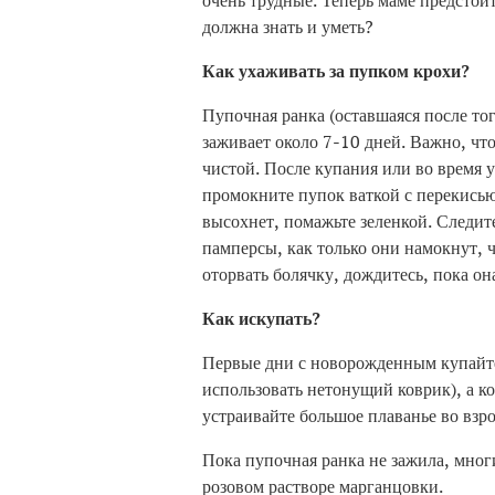
очень трудные. Теперь маме предстоит
должна знать и уметь?
Как ухаживать за пупком крохи?
Пупочная ранка (оставшаяся после тог
заживает около 7-10 дней. Важно, что
чистой. После купания или во время 
промокните пупок ваткой с перекисью 
высохнет, помажьте зеленкой. Следит
памперсы, как только они намокнут, ч
оторвать болячку, дождитесь, пока он
Как искупать?
Первые дни с новорожденным купайте
использовать нетонущий коврик), а ко
устраивайте большое плаванье во взр
Пока пупочная ранка не зажила, мног
розовом растворе марганцовки.