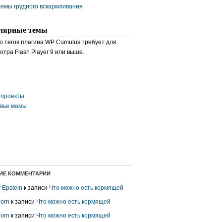
емы грудного вскармливания
лярные темы
о тегов плагина WP Cumulus требует для
отра Flash Player 9 или выше.
проекты
вье мамы
ИЕ КОММЕНТАРИИ
y Epstein
к записи
Что можно есть кормящей
porn
к записи
Что можно есть кормящей
porn
к записи
Что можно есть кормящей