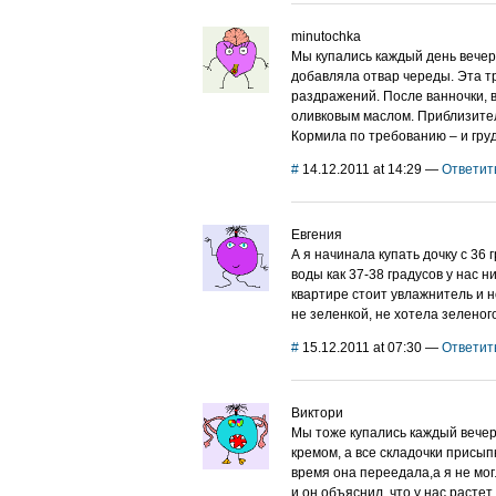
minutochka
Мы купались каждый день вечер
добавляла отвар череды. Эта 
раздражений. После ванночки, 
оливковым маслом. Приблизител
Кормила по требованию – и гру
#
14.12.2011 at 14:29
—
Ответит
Евгения
А я начинала купать дочку с 36
воды как 37-38 градусов у нас н
квартире стоит увлажнитель и н
не зеленкой, не хотела зеленог
#
15.12.2011 at 07:30
—
Ответит
Виктори
Мы тоже купались каждый вечер
кремом, а все складочки присып
время она переедала,а я не мог
и он объяснил, что у нас расте