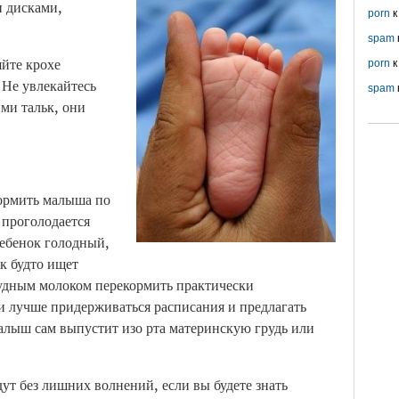
и дисками,
porn
к
spam
яйте крохе
porn
к
 Не увлекайтесь
spam
ми тальк, они
ормить малыша по
а проголодается
ребенок голодный,
к будто ищет
Грудным молоком перекормить практически
и лучше придерживаться расписания и предлагать
алыш сам выпустит изо рта материнскую грудь или
ут без лишних волнений, если вы будете знать