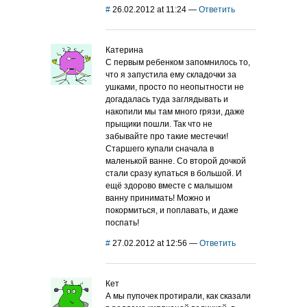
#
26.02.2012 at 11:24
—
Ответить
Катерина
С первым ребенком запомнилось то,
что я запустила ему складочки за
ушками, просто по неопытности не
догадалась туда заглядывать и
накопили мы там много грязи, даже
прыщики пошли. Так что не
забывайте про такие местечки!
Старшего купали сначала в
маленькой ванне. Со второй дочкой
стали сразу купаться в большой. И
ещё здорово вместе с малышом
ванну принимать! Можно и
покормиться, и поплавать, и даже
поспать!
#
27.02.2012 at 12:56
—
Ответить
Кет
А мы пупочек протирали, как сказали