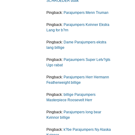
SCHROEDER butik
Pingback:
Parajumpers Menn Truman
Pingback:
Parajumpers Kvinner Ekstra
Lang for b?rn
Pingback:
Dame Parajumpers ekstra
lang billige
Pingback:
Parjaumpers Super Letv?gts
Ugo rabat
Pingback:
Parajumpers Herr Hermann
Featherweight billige
Pingback:
billige Parajumpers
Masterpiece Roosevelt Herr
Pingback:
Parajumpers long bear
Kvinnor billige
Pingback:
k?be Parajumpers Ny Alaska
Kvinnor