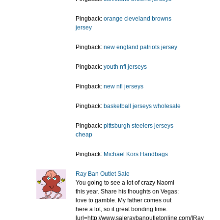
Pingback:
orange cleveland browns
jersey
Pingback:
new england patriots jersey
Pingback:
youth nfl jerseys
Pingback:
new nfl jerseys
Pingback:
basketball jerseys wholesale
Pingback:
pittsburgh steelers jerseys
cheap
Pingback:
Michael Kors Handbags
Ray Ban Outlet Sale
You going to see a lot of crazy Naomi
this year. Share his thoughts on Vegas:
love to gamble. My father comes out
here a lot, so it great bonding time.
[url=http://www.saleraybanoutletonline.com/]Ray