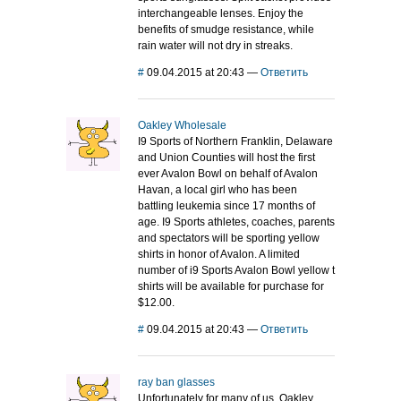
interchangeable lenses. Enjoy the
benefits of smudge resistance, while
rain water will not dry in streaks.
#
09.04.2015 at 20:43
—
Ответить
Oakley Wholesale
I9 Sports of Northern Franklin, Delaware
and Union Counties will host the first
ever Avalon Bowl on behalf of Avalon
Havan, a local girl who has been
battling leukemia since 17 months of
age. I9 Sports athletes, coaches, parents
and spectators will be sporting yellow
shirts in honor of Avalon. A limited
number of i9 Sports Avalon Bowl yellow t
shirts will be available for purchase for
$12.00.
#
09.04.2015 at 20:43
—
Ответить
ray ban glasses
Unfortunately for many of us, Oakley