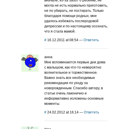
вначале, из-за забот о ребенке, не
могла не есть нормально приготовить,
не по убирать, не постирать. Только
благодаря помощи родных, мне
удалось избежать послеродовой
депрессии и по настоящему осознать,
что я стала мамой.
#
16.12.2011 at 08:54
—
Ответить
анна
Мне вспоминаются первые дни дома
с малышом, как что-то невероятно
волнительное и торжественное.
Важно знать все необходимые
рекомендации по уходу за
новорожденным. Спасибо автору, в
статье очень лаконично и
информативно изложены основные
моменты.
#
24.02.2012 at 16:14
—
Ответить