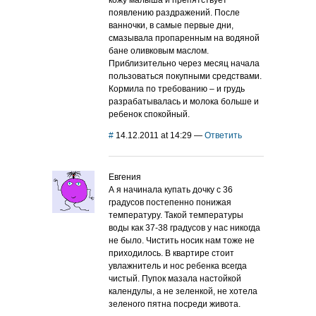
появлению раздражений. После
ванночки, в самые первые дни,
смазывала пропаренным на водяной
бане оливковым маслом.
Приблизительно через месяц начала
пользоваться покупными средствами.
Кормила по требованию – и грудь
разрабатывалась и молока больше и
ребенок спокойный.
#
14.12.2011 at 14:29
—
Ответить
Евгения
А я начинала купать дочку с 36
градусов постепенно понижая
температуру. Такой температуры
воды как 37-38 градусов у нас никогда
не было. Чистить носик нам тоже не
приходилось. В квартире стоит
увлажнитель и нос ребенка всегда
чистый. Пупок мазала настойкой
календулы, а не зеленкой, не хотела
зеленого пятна посреди живота.