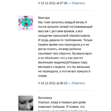
#
15.12.2011 at 07:30
—
Ответить
Виктори
Мы тоже купались каждый вечер.А
после купания легкий поглаживающий
массаж с детским кремом, а все
складочки присыпкой обрабатывала.
И грудь давала по требованию. Только
первое время она переедала,а я не
могла понять, почему ребенок
срыгивает все обратно. Вызвала врач
и он объяснил, что у нас растет
маленькая жадинка)))Первые пару
месяцев я следила, что бы малышка
не переедала, а потом все пришло в
норму.
#
16.12.2011 at 06:23
—
Ответить
Виталина
Хорошо, когда в первые дни дома
помогают бабушки. Я помню, что