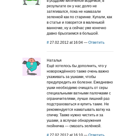
в роддоме кипяченой водичкой, в
результате он у нас долго не
затягивался, пока не намазали
зеленкой как по старинке. Купали, как
в статье и говорится в маленькой
ванночке, ну а сейчас уже конечно
давно брызгаемся в большой.
#
27.02.2012 at 16:04
—
Ответить
Наталья
Ещё хотелось бы дополнить, что у
новорождённого также очень важно
ухаживать за ушками, чтобы
предупредить их болезни. Ежедневно
ушки необходимо очищать от серы
специальными ватными палочками с
ограничителями, лучше лишний раз
подстраховаться и купить такие. Не
рекомендуется наматывать ватку на
спичку. Также нужно чистить и за
ушами, а вслучае обнаружения
гнойничка — смазать зелёнкой.
#
27.02.2012 at 16:10
—
Ответить