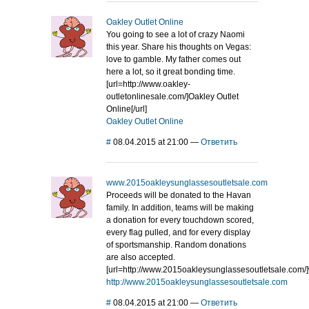
Oakley Outlet Online
You going to see a lot of crazy Naomi
this year. Share his thoughts on Vegas:
love to gamble. My father comes out
here a lot, so it great bonding time.
[url=http://www.oakley-
outletonlinesale.com/]Oakley Outlet
Online[/url]
Oakley Outlet Online
#
08.04.2015 at 21:00
—
Ответить
www.2015oakleysunglassesoutletsale.com
Proceeds will be donated to the Havan
family. In addition, teams will be making
a donation for every touchdown scored,
every flag pulled, and for every display
of sportsmanship. Random donations
are also accepted.
[url=http://www.2015oakleysunglassesoutletsale.com/
http://www.2015oakleysunglassesoutletsale.com
#
08.04.2015 at 21:00
—
Ответить