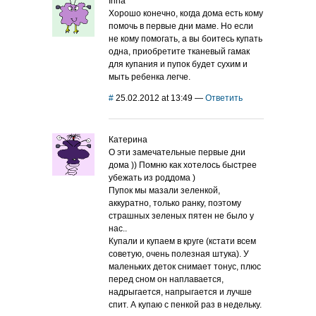
Irina
Хорошо конечно, когда дома есть кому
помочь в первые дни маме. Но если
не кому помогать, а вы боитесь купать
одна, приобретите тканевый гамак
для купания и пупок будет сухим и
мыть ребенка легче.
#
25.02.2012 at 13:49
—
Ответить
Катерина
О эти замечательные первые дни
дома )) Помню как хотелось быстрее
убежать из роддома )
Пупок мы мазали зеленкой,
аккуратно, только ранку, поэтому
страшных зеленых пятен не было у
нас..
Купали и купаем в круге (кстати всем
советую, очень полезная штука). У
маленьких деток снимает тонус, плюс
перед сном он наплавается,
надрыгается, напрыгается и лучше
спит. А купаю с пенкой раз в недельку.