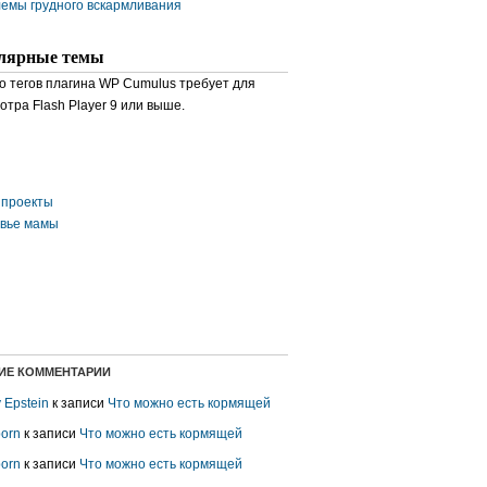
емы грудного вскармливания
лярные темы
о тегов плагина WP Cumulus требует для
отра Flash Player 9 или выше.
проекты
вье мамы
ИЕ КОММЕНТАРИИ
y Epstein
к записи
Что можно есть кормящей
porn
к записи
Что можно есть кормящей
porn
к записи
Что можно есть кормящей