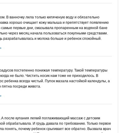
ом. В ванночку лила только кипяченую воду и обязательно
травка хорошо очищает кожу малыша и препятствует появлению
в самые первые дни, смазывала пропаренным на водяной бане
ьно через месяц начала пользоваться покупными средствами.
дь разрабатывалась и молока больше и ребенок спокойный.
ь
 градусов постепенно понижая температуру. Такой температуры
икогда не было. Чистить носик нам тоже не приходилось. В
ос ребенка всегда чистый. Пупок мазала настойкой календулы, а
о пятна посреди живота.
ь
.А после купания легкий поглаживающий массаж с детским
кой обрабатывала. И грудь давала по требованию. Только первое
ла понять, почему ребенок срыгивает все обратно. Вызвала врач