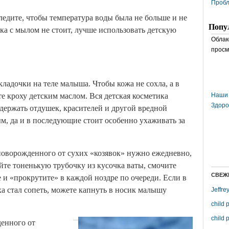
Пробл
ледите, чтобы температура воды была не больше и не
Попу
ка с мылом не стоит, лучше использовать детскую
Облак
просм
ладочки на теле малыша. Чтобы кожа не сохла, а в
е кроху детским маслом. Вся детская косметика
Наши 
Здоро
держать отдушек, красителей и другой вредной
, да и в последующие стоит особенно ухаживать за
новорожденного от сухих «козявок» нужно ежедневно,
йте тоненькую трубочку из кусочка ваты, смочите
СВЕЖ
 и «прокрутите» в каждой ноздре по очереди. Если в
ха стал сопеть, можете капнуть в носик малышу
Jeffre
child 
child 
денного от