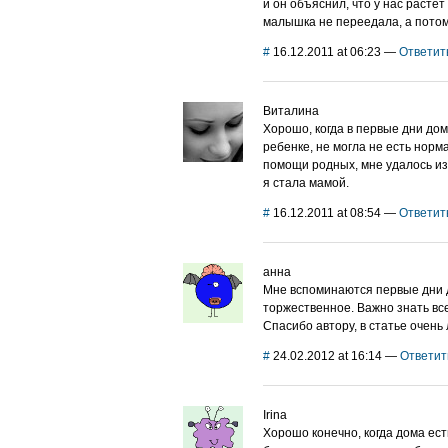
и он объяснил, что у нас расте
малышка не переедала, а потом
#
16.12.2011 at 06:23
—
Ответит
Виталина
Хорошо, когда в первые дни дом
ребенке, не могла не есть норм
помощи родных, мне удалось из
я стала мамой.
#
16.12.2011 at 08:54
—
Ответит
анна
Мне вспоминаются первые дни д
торжественное. Важно знать в
Спасибо автору, в статье очен
#
24.02.2012 at 16:14
—
Ответит
Irina
Хорошо конечно, когда дома ест