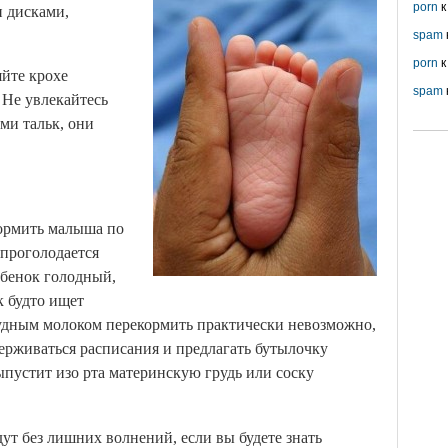
porn
к
и дисками,
spam
porn
к
яйте крохе
spam
 Не увлекайтесь
ми тальк, они
ормить малыша по
 проголодается
ребенок голодный,
к будто ищет
Грудным молоком перекормить практически невозможно,
ерживаться расписания и предлагать бутылочку
пустит изо рта материнскую грудь или соску
ут без лишних волнений, если вы будете знать