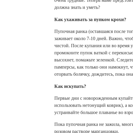
очень трудные. Теперь маме предстоит
должна знать и уметь?
Как ухаживать за пупком крохи?
Пупочная ранка (оставшаяся после тог
заживает около 7-10 дней. Важно, что
чистой. После купания или во время 
промокните пупок ваткой с перекисью 
высохнет, помажьте зеленкой. Следите
памперсы, как только они намокнут, ч
оторвать болячку, дождитесь, пока она
Как искупать?
Первые дни с новорожденным купайте
использовать нетонущий коврик), а ко
устраивайте большое плаванье во взр
Пока пупочная ранка не зажила, мног
розовом растворе марганцовки.