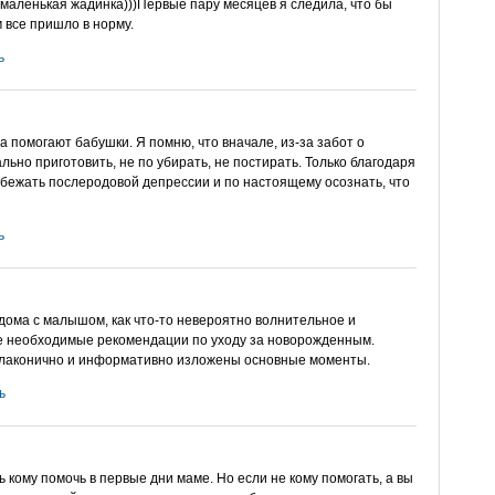
т маленькая жадинка)))Первые пару месяцев я следила, что бы
 все пришло в норму.
ь
а помогают бабушки. Я помню, что вначале, из-за забот о
ально приготовить, не по убирать, не постирать. Только благодаря
бежать послеродовой депрессии и по настоящему осознать, что
ь
ома с малышом, как что-то невероятно волнительное и
се необходимые рекомендации по уходу за новорожденным.
ь лаконично и информативно изложены основные моменты.
ь
ь кому помочь в первые дни маме. Но если не кому помогать, а вы