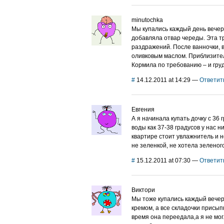
minutochka
Мы купались каждый день вечер
добавляла отвар череды. Эта 
раздражений. После ванночки, 
оливковым маслом. Приблизител
Кормила по требованию – и гру
#
14.12.2011 at 14:29
—
Ответит
Евгения
А я начинала купать дочку с 36
воды как 37-38 градусов у нас н
квартире стоит увлажнитель и н
не зеленкой, не хотела зеленог
#
15.12.2011 at 07:30
—
Ответит
Виктори
Мы тоже купались каждый вечер
кремом, а все складочки присып
время она переедала,а я не мог