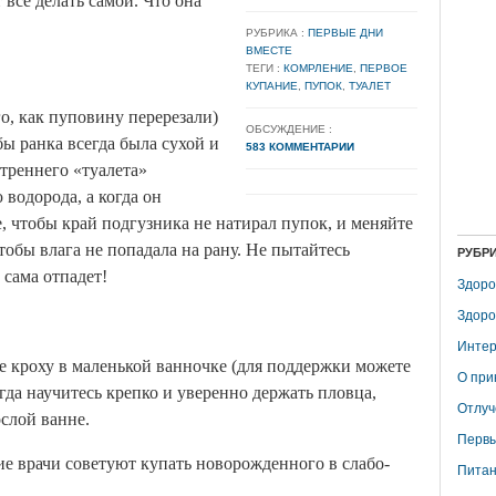
 все делать самой. Что она
РУБРИКА :
ПЕРВЫЕ ДНИ
ВМЕСТЕ
ТЕГИ :
КОМРЛЕНИЕ
,
ПЕРВОЕ
КУПАНИЕ
,
ПУПОК
,
ТУАЛЕТ
о, как пуповину перерезали)
ОБСУЖДЕНИЕ :
бы ранка всегда была сухой и
583 КОММЕНТАРИИ
утреннего «туалета»
водорода, а когда он
, чтобы край подгузника не натирал пупок, и меняйте
тобы влага не попадала на рану. Не пытайтесь
РУБР
 сама отпадет!
Здоро
Здоро
Интер
 кроху в маленькой ванночке (для поддержки можете
О при
гда научитесь крепко и уверенно держать пловца,
Отлуч
ослой ванне.
Первы
ие врачи советуют купать новорожденного в слабо-
Питан